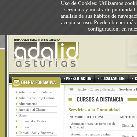
Uso de Cookies: Utilizamos cookie
servicios y mostrarle publicidad
análisis de sus hábitos de navega
acepta su uso. Puede obtener más
configuración, en nue
Inicio
>
Cursos a distancia
>
Servicios a
Administración Pública
Administración y Gestión
Alimentación
Servicios a la Comunidad
Atención al Cliente
Banca
NOMBRE DEL CURSO
METODO
Comercial y Ventas
Animación para las personas de
Distancia
Comercio
la 3ª edad
Contabilidad y Finanzas
Autonomia personal y salud
Distancia