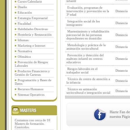
infantil
Cursos Calendario
Diseño
Evaluación, programas de
intervención y prevención en la
Distancia
Educación
3ª edad
Estrategia Empresarial
Integración social de los
Distancia
Fiscalidad
inmigrantes
Habilidades Directivas
Mantenimiento y rehabilitación
Hostelería y Restauración
psicosocial de las personas
Distancia
dependientes en domicilio
Idiomas
Metodología y práctica de la
Marketing e Internet
Distancia
animación sociocultural
Normativa
Prevención y detección del
Ofimática
maltrato infantil en centros
Distancia
Prevención de Riesgos
educativos
Laborales
Riesgos laborales en el
Distancia
Productos Financieros y
trabajador social
Gestión de Carteras
Técnico de centro de atención a
Programación y Bases de
Distancia
la infancia
Datos
Recursos Humanos
Técnico en animación
Distancia
sociocultural e integración social
Sistemas Operativos
Hazte Fan de
nuestra Pági
Contamos con cerca de 10
Masters de formación.
Conócelos.